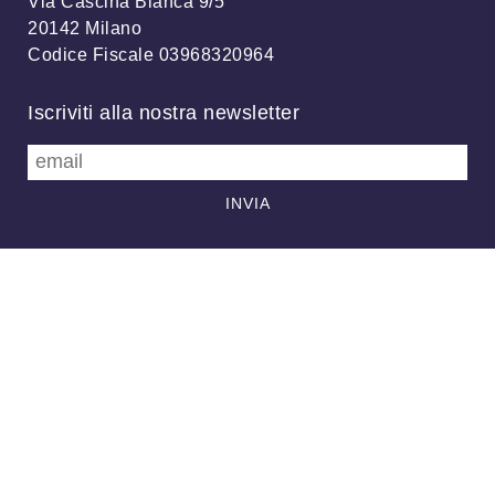
Via Cascina Bianca 9/5
20142 Milano
Codice Fiscale 03968320964
Iscriviti alla nostra newsletter
info@meteonetwork.it
Follow us
/
FB
TW
Always looking at the sky
Associazione MeteoNetwork OdV - Via Cascina Bianca, 9/5 20142