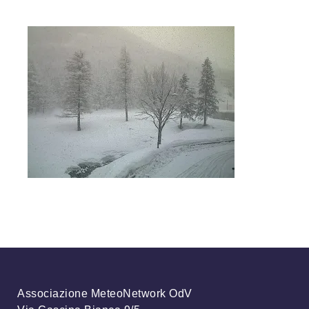
Associazione MeteoNetwork OdV