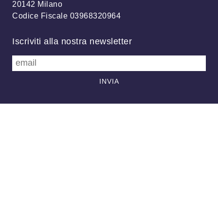
20142 Milano
Codice Fiscale 03968320964
Iscriviti alla nostra newsletter
info@meteonetwork.it
Follow us
/
FB
TW
Always looking at the sky
Associazione MeteoNetwork OdV - Via Cascina Bianca, 9/5 20142
Milano (MI) - CF 03968320964 - Licenza
CC-BY 4.0
–
Supporto
-