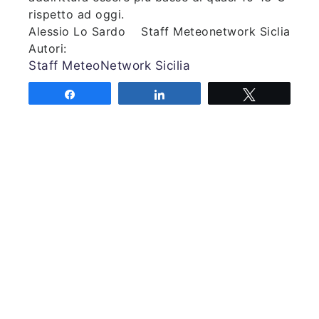
rispetto ad oggi.
Alessio Lo Sardo Staff Meteonetwork Siclia
Autori:
Staff MeteoNetwork Sicilia
AllegatoDimensione
Share
Share
Tweet
8 dicembre 2010; la primavera dilaga in
Sicilia..pdf
199.84 KB
Share
Share
Tweet
Associazione MeteoNetwork OdV
Via Cascina Bianca 9/5