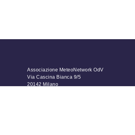
Associazione MeteoNetwork OdV
Via Cascina Bianca 9/5
20142 Milano
Codice Fiscale 03968320964
info@meteonetwork.it