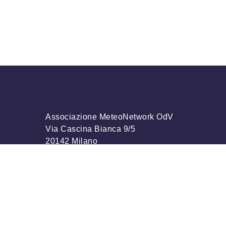
Associazione MeteoNetwork OdV
Via Cascina Bianca 9/5
20142 Milano
Codice Fiscale 03968320964
info@meteonetwork.it