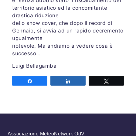
è senza dubbio stato il riscaldamento del
territorio asiatico ed la concomitante
drastica riduzione
dello snow cover, che dopo il record di
Gennaio, si avvia ad un rapido decremento
ugualmente
notevole. Ma andiamo a vedere cosa è
successo…
Luigi Bellagamba
Share
Share
Tweet
Associazione MeteoNetwork OdV