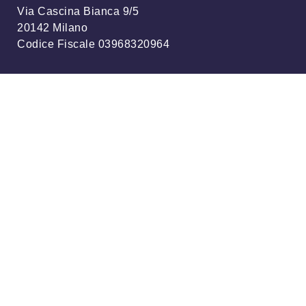
Via Cascina Bianca 9/5
20142 Milano
Codice Fiscale 03968320964
Iscriviti alla nostra newsletter
info@meteonetwork.it
Follow us
/
FB
TW
Always looking at the sky