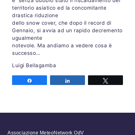
è senza dubbio stato il riscaldamento del
territorio asiatico ed la concomitante
drastica riduzione
dello snow cover, che dopo il record di
Gennaio, si avvia ad un rapido decremento
ugualmente
notevole. Ma andiamo a vedere cosa è
successo…
Luigi Bellagamba
Share
Share
Tweet
Associazione MeteoNetwork OdV