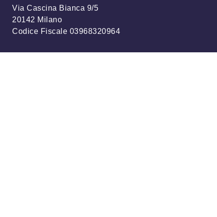
Via Cascina Bianca 9/5
20142 Milano
Codice Fiscale 03968320964
Iscriviti alla nostra newsletter
info@meteonetwork.it
Follow us
/
FB
TW
Always looking at the sky