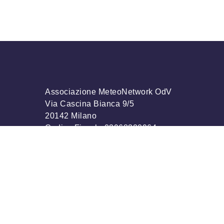
Associazione MeteoNetwork OdV
Via Cascina Bianca 9/5
20142 Milano
Codice Fiscale 03968320964
info@meteonetwork.it