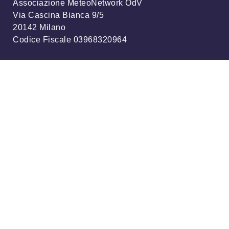
Associazione MeteoNetwork OdV
Via Cascina Bianca 9/5
20142 Milano
Codice Fiscale 03968320964
Iscriviti alla nostra newsletter
info@meteonetwork.it
Follow us
/
FB
TW
Always looking at the sky