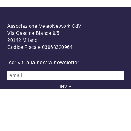
Associazione MeteoNetwork OdV
Via Cascina Bianca 9/5
20142 Milano
Codice Fiscale 03968320964
Iscriviti alla nostra newsletter
info@meteonetwork.it
Follow us
/
FB
TW