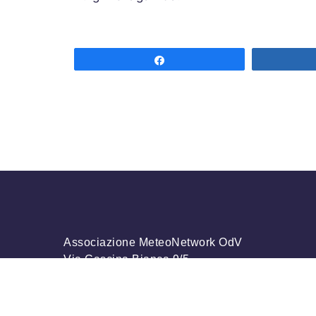
Share
Associazione MeteoNetwork OdV
Via Cascina Bianca 9/5
20142 Milano
Codice Fiscale 03968320964