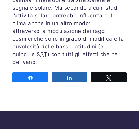
cambia l‘interazione tra stratosfera e
segnale solare. Ma secondo alcuni studi
l’attività solare potrebbe influenzare il
clima anche in un altro modo:
attraverso la modulazione dei raggi
cosmici che sono in grado di modificare la
nuvolosità delle basse latitudini (e
quindi le
SST
) con tutti gli effetti che ne
derivano.
Share
Share
Tweet
Associazione MeteoNetwork OdV
Via Cascina Bianca 9/5