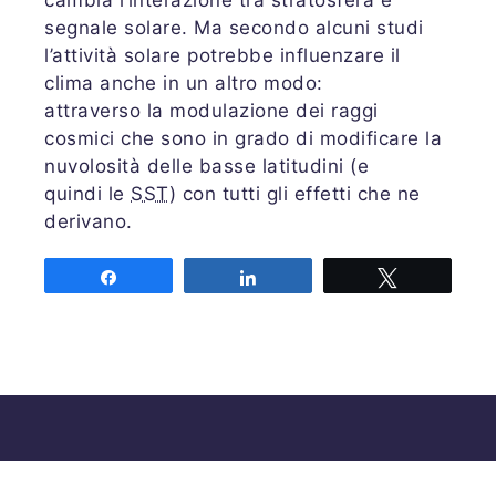
cambia l‘interazione tra stratosfera e
segnale solare. Ma secondo alcuni studi
l’attività solare potrebbe influenzare il
clima anche in un altro modo:
attraverso la modulazione dei raggi
cosmici che sono in grado di modificare la
nuvolosità delle basse latitudini (e
quindi le
SST
) con tutti gli effetti che ne
derivano.
Share
Share
Tweet
Associazione MeteoNetwork OdV
Via Cascina Bianca 9/5