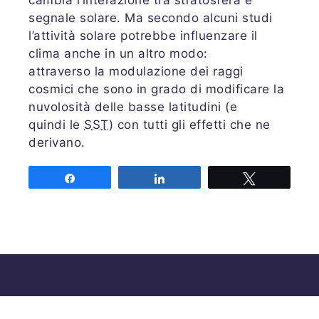
cambia l‘interazione tra stratosfera e
segnale solare. Ma secondo alcuni studi
l’attività solare potrebbe influenzare il
clima anche in un altro modo:
attraverso la modulazione dei raggi
cosmici che sono in grado di modificare la
nuvolosità delle basse latitudini (e
quindi le
SST
) con tutti gli effetti che ne
derivano.
Share
Share
Tweet
Associazione MeteoNetwork OdV
Via Cascina Bianca 9/5