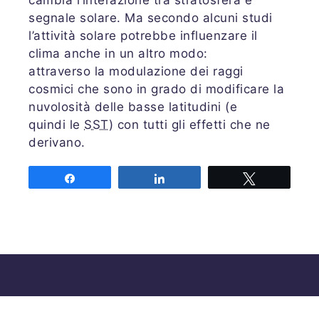
cambia l‘interazione tra stratosfera e
segnale solare. Ma secondo alcuni studi
l’attività solare potrebbe influenzare il
clima anche in un altro modo:
attraverso la modulazione dei raggi
cosmici che sono in grado di modificare la
nuvolosità delle basse latitudini (e
quindi le
SST
) con tutti gli effetti che ne
derivano.
Share
Share
Tweet
Associazione MeteoNetwork OdV
Via Cascina Bianca 9/5