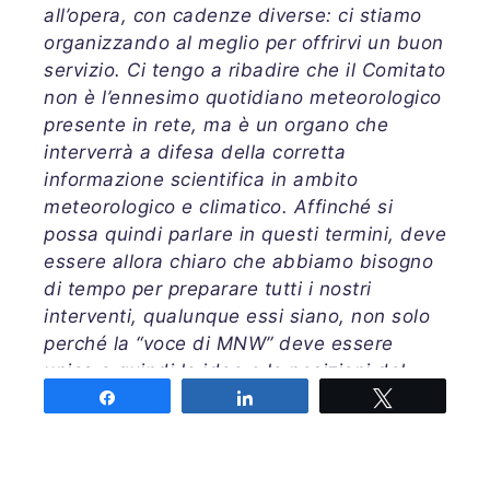
all’opera, con cadenze diverse: ci stiamo
organizzando al meglio per offrirvi un buon
servizio. Ci tengo a ribadire che il Comitato
non è l’ennesimo quotidiano meteorologico
presente in rete, ma è un organo che
interverrà a difesa della corretta
informazione scientifica in ambito
meteorologico e climatico. Affinché si
possa quindi parlare in questi termini, deve
essere allora chiaro che abbiamo bisogno
di tempo per preparare tutti i nostri
interventi, qualunque essi siano, non solo
perché la “voce di MNW” deve essere
unica e quindi le idee e le posizioni del
Comitato devono convergere verso un
Share
Share
Tweet
punto comune, ma anche perchè la mole di
lavoro che si nasconderà dietro ad ogni
intervento richiede tempo anche per