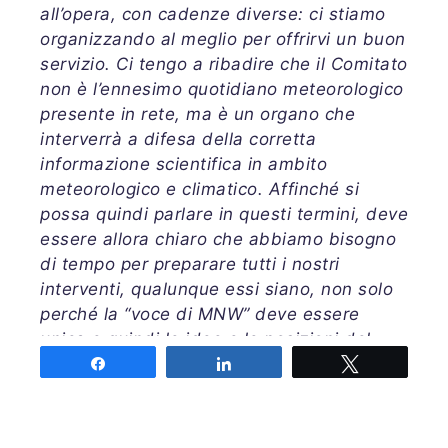
all’opera, con cadenze diverse: ci stiamo
organizzando al meglio per offrirvi un buon
servizio. Ci tengo a ribadire che il Comitato
non è l’ennesimo quotidiano meteorologico
presente in rete, ma è un organo che
interverrà a difesa della corretta
informazione scientifica in ambito
meteorologico e climatico. Affinché si
possa quindi parlare in questi termini, deve
essere allora chiaro che abbiamo bisogno
di tempo per preparare tutti i nostri
interventi, qualunque essi siano, non solo
perché la “voce di MNW” deve essere
unica e quindi le idee e le posizioni del
Comitato devono convergere verso un
Share
Share
Tweet
punto comune, ma anche perchè la mole di
lavoro che si nasconderà dietro ad ogni
intervento richiede tempo anche per