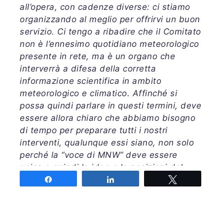
all’opera, con cadenze diverse: ci stiamo
organizzando al meglio per offrirvi un buon
servizio. Ci tengo a ribadire che il Comitato
non è l’ennesimo quotidiano meteorologico
presente in rete, ma è un organo che
interverrà a difesa della corretta
informazione scientifica in ambito
meteorologico e climatico. Affinché si
possa quindi parlare in questi termini, deve
essere allora chiaro che abbiamo bisogno
di tempo per preparare tutti i nostri
interventi, qualunque essi siano, non solo
perché la “voce di MNW” deve essere
unica e quindi le idee e le posizioni del
Comitato devono convergere verso un
Share
Share
Tweet
punto comune, ma anche perchè la mole di
lavoro che si nasconderà dietro ad ogni
intervento richiede tempo anche per