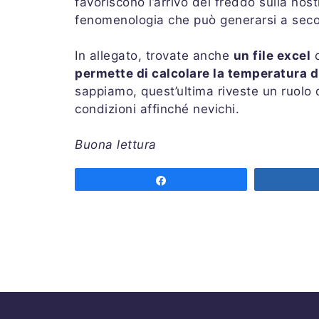
favoriscono l’arrivo del freddo sulla nos
fenomenologia che può generarsi a second
In allegato, trovate anche
un file excel
c
permette di calcolare la temperatura d
sappiamo, quest’ultima riveste un ruolo
condizioni affinché nevichi.
Buona lettura
Share