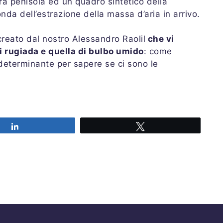
tra penisola ed un quadro sintetico della
a dell’estrazione della massa d’aria in arrivo.
reato dal nostro Alessandro Raolil
che vi
i rugiada e quella di bulbo umido
: come
 determinante per sapere se ci sono le
Share
Tweet