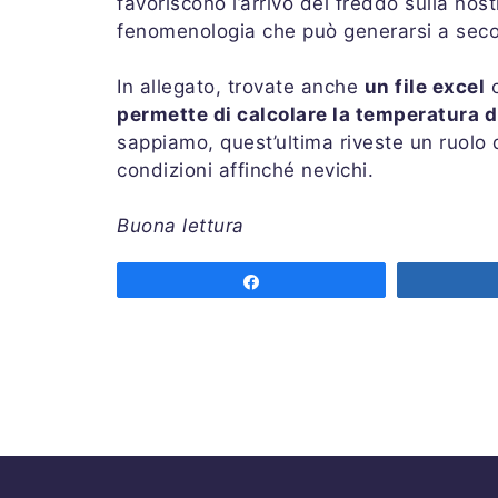
favoriscono l’arrivo del freddo sulla nos
fenomenologia che può generarsi a second
In allegato, trovate anche
un file excel
c
permette di calcolare la temperatura d
sappiamo, quest’ultima riveste un ruolo
condizioni affinché nevichi.
Buona lettura
Share