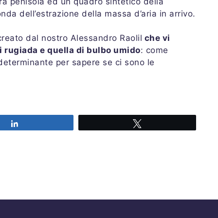
tra penisola ed un quadro sintetico della
a dell’estrazione della massa d’aria in arrivo.
reato dal nostro Alessandro Raolil
che vi
i rugiada e quella di bulbo umido
: come
 determinante per sapere se ci sono le
Share
Tweet