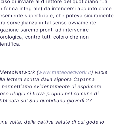
iso di inviare al direttore del quotidiano “La
in forma integrale) da intendersi appunto come
alesemente superficiale, che poteva sicuramente
stra sorveglianza in tal senso ovviamente
vulgazione saremo pronti ad intervenire
rologica, contro tutti coloro che non
entifica.
e MeteoNetwork (
www.meteonetwork.it
) vuole
lla lettera scritta dalla signora Capanna
 ci permettiamo evidentemente di esprimere
so rifugio si trova proprio nel comune di
bblicata sul Suo quotidiano giovedì 27
a volta, della cattiva salute di cui gode lo