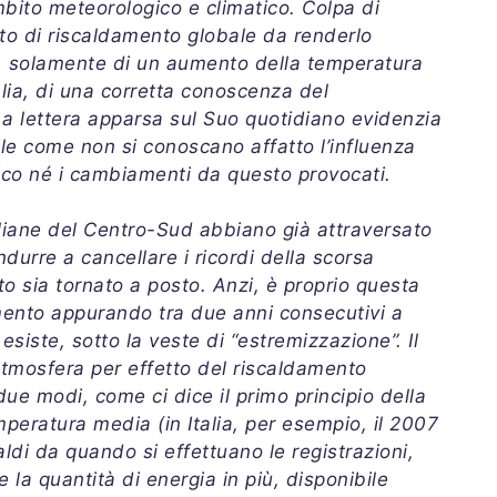
mbito meteorologico e climatico. Colpa di
nto di riscaldamento globale da renderlo
vo, solamente di un aumento della temperatura
alia, di una corretta conoscenza del
a lettera apparsa sul Suo quotidiano evidenzia
ile come non si conoscano affatto l’influenza
ico né i cambiamenti da questo provocati.
taliane del Centro-Sud abbiano già attraversato
durre a cancellare i ricordi della scorsa
to sia tornato a posto. Anzi, è proprio questa
mento appurando tra due anni consecutivi a
esiste, sotto la veste di “estremizzazione”. Il
atmosfera per effetto del riscaldamento
due modi, come ci dice il primo principio della
peratura media (in Italia, per esempio, il 2007
aldi da quando si effettuano le registrazioni,
 la quantità di energia in più, disponibile