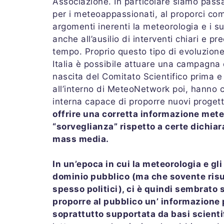
Associazione. In particolare siamo passa
per i meteoappassionati, al proporci com
argomenti inerenti la meteorologia e i su
anche all’ausilio di interventi chiari e pr
tempo. Proprio questo tipo di evoluzion
Italia è possibile attuare una campagna 
nascita del Comitato Scientifico prima e
all’interno di MeteoNetwork poi, hanno c
interna capace di proporre nuovi progetti 
offrire una corretta informazione mete
“sorveglianza” rispetto a certe dichiar
mass media.
In un’epoca in cui la meteorologia e gl
dominio pubblico (ma che sovente risul
spesso politici), ci è quindi sembrato
proporre al pubblico un’ informazione p
soprattutto supportata da basi scient