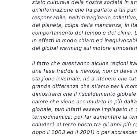
stato culturale della nostra società in a
un’informazione che ha parlato a tal pu
responsabile, nell’immaginario colletti
del pianeta, colpa della mancanza, in It
comportamento del tempo e del clima. L
in effetti in modo chiaro ed inequivocab
del global warming sul motore atmosfer
Il fatto che quest’anno alcune regioni i
una fase fredda e nevosa, non ci deve in
stagione invernale, né a ritenere che tut
grande differenza che stiamo per il mo
dimostrarci che il riscaldamento globale 
calore che viene accumulato in più dall’
globale, può infatti essere impiegato in 
termodinamica: per far aumentare la tem
chiuderà al terzo posto tra gli anni più c
dopo il 2003 ed il 2001) o per accrescere