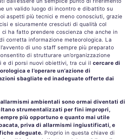
ti dall’essere un semplice punto di riferimento
e un valido luogo di incontro e dibattito su
oi aspetti più tecnici e meno conosciuti, grazie
ecisi e sicuramente cresciuti di qualità col
e ci ha fatto prendere coscienza che anche in
di corretta informazione meteorologica. La
 l’avvento di uno staff sempre più preparato
onsentito di strutturare un’organizzazione
e di porsi nuovi obiettivi, tra cui il
cercare di
orologica e l’operare un’azione di
azioni sbagliate ed inadeguate offerte dai
i allarmismi ambientali sono ormai diventati di
tano strumentalizzati per fini impropri,
 sempre più opportuno e quanto mai utile
acata, priva di allarmismi ingiustificati, e
ifiche adeguate.
Proprio in questa chiave di