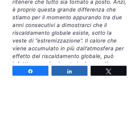
ritenere che tutto sia tornato a posto. Anzi,
è proprio questa grande differenza che
stiamo per il momento appurando tra due
anni consecutivi a dimostrarci che il
riscaldamento globale esiste, sotto la
veste di “estremizzazione”. Il calore che
viene accumulato in più dall’atmosfera per
effetto del riscaldamento globale, può
infatti essere impiegato in due modi, come
ci dice il primo principio della
Share
Share
Tweet
termodinamica: per far aumentare la
temperatura media (in Italia, per esempio,
il 2007 chiuderà al terzo posto tra gli anni
più caldi da quando si effettuano le
registrazioni, dopo il 2003 ed il 2001) o
per accrescere la quantità di energia in
più, disponibile all’atmosfera per
incrementare l’intensità dei suoi fenomeni,