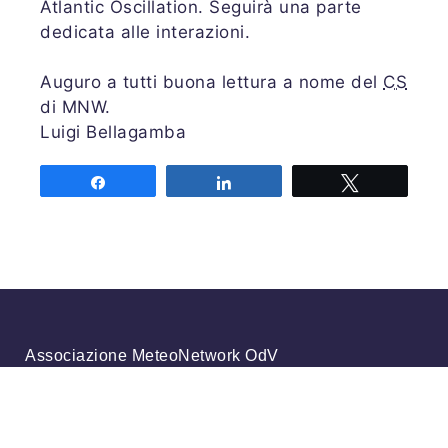
Atlantic Oscillation. Seguirà una parte
dedicata alle interazioni.
Auguro a tutti buona lettura a nome del
CS
di MNW.
Luigi Bellagamba
Share
Share
Tweet
Associazione MeteoNetwork OdV
Via Cascina Bianca 9/5
20142 Milano
Codice Fiscale 03968320964