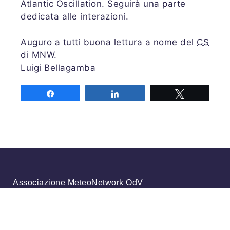
Atlantic Oscillation. Seguirà una parte
dedicata alle interazioni.
Auguro a tutti buona lettura a nome del
CS
di MNW.
Luigi Bellagamba
Share
Share
Tweet
Associazione MeteoNetwork OdV
Via Cascina Bianca 9/5
20142 Milano
Codice Fiscale 03968320964