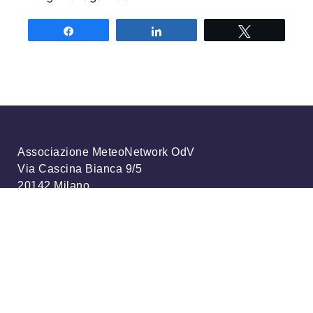
Share
Share
Tweet
Associazione MeteoNetwork OdV
Via Cascina Bianca 9/5
20142 Milano
Codice Fiscale 03968320964
Iscriviti alla nostra newsletter