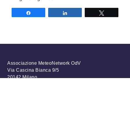
Share
Share
Tweet
Associazione MeteoNetwork OdV
Via Cascina Bianca 9/5
20142 Milano
Codice Fiscale 03968320964
Iscriviti alla nostra newsletter