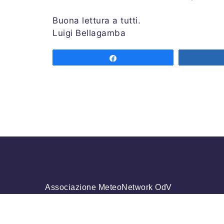
Buona lettura a tutti.
Luigi Bellagamba
Share
Associazione MeteoNetwork OdV
Via Cascina Bianca 9/5
20142 Milano
Codice Fiscale 03968320964