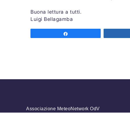
Buona lettura a tutti.
Luigi Bellagamba
Share
Associazione MeteoNetwork OdV
Via Cascina Bianca 9/5
20142 Milano
Codice Fiscale 03968320964