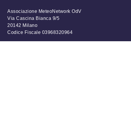
Associazione MeteoNetwork OdV
Via Cascina Bianca 9/5
20142 Milano
Codice Fiscale 03968320964
Iscriviti alla nostra newsletter
info@meteonetwork.it
Follow us
/
FB
TW
Always looking at the sky