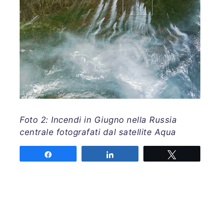
Foto 2: Incendi in Giugno nella Russia
centrale fotografati dal satellite Aqua
http://earthobservatory.nasa.gov/IOTD/view.ph
Share
Share
Tweet
id=78515
Fonte: Diario Meteorologico della Terra
Share
Share
Tweet