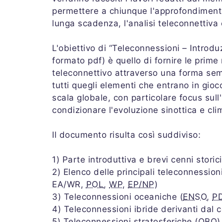
permettere a chiunque l'approfondimento
lunga scadenza, l'analisi teleconnettiva e
L'obiettivo di “Teleconnessioni – Introdu
formato pdf) è quello di fornire le prime
teleconnettivo attraverso una forma sem
tutti quegli elementi che entrano in gioc
scala globale, con particolare focus sull'
condizionare l'evoluzione sinottica e cl
Il documento risulta così suddiviso:
1) Parte introduttiva e brevi cenni storici
2) Elenco delle principali teleconnession
EA/WR,
POL
,
WP
,
EP/NP
)
3) Teleconnessioni oceaniche (
ENSO
,
P
4) Teleconnessioni ibride derivanti dal
5) Teleconnessioni stratosferiche (
QBO
)