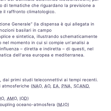
 di tematiche che riguardano la previsione a
 il raffronto climatologico.
zione Generale” (la dispensa è qui allegata in
 nozioni basilari in campo
plice e sintetica, illustrando schematicamente
o nel momento in cui si compie un'analisi a
influenza – diretta e indiretta – di questi, nel
imatica dell'area europea e mediterranea.
, dai primi studi teleconnettivi ai tempi recenti.
i atmosferiche (
NAO
,
AO
,
EA
,
PNA
,
SCAND
,
DO
,
AMO
,
IOD
)
 coupling oceano-atmosfera (
MJO
)
.