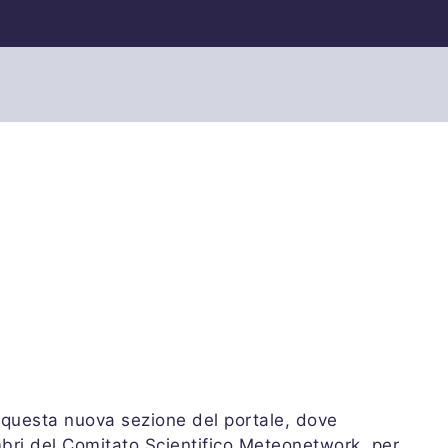
re questa nuova sezione del portale, dove
embri del Comitato Scientifico Meteonetwork, per