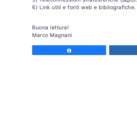
6) Link utili e fonti web e bibliografiche.
Buona lettura!
Marco Magnani
Share
Associazione MeteoNetwork OdV
Via Cascina Bianca 9/5