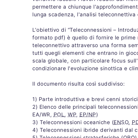
permettere a chiunque l'approfondimento
lunga scadenza, l'analisi teleconnettiva e
L'obiettivo di “Teleconnessioni – Introdu
formato pdf) è quello di fornire le prime
teleconnettivo attraverso una forma sem
tutti quegli elementi che entrano in gioc
scala globale, con particolare focus sull'
condizionare l'evoluzione sinottica e cl
Il documento risulta così suddiviso:
1) Parte introduttiva e brevi cenni storici
2) Elenco delle principali teleconnession
EA/WR,
POL
,
WP
,
EP/NP
)
3) Teleconnessioni oceaniche (
ENSO
,
P
4) Teleconnessioni ibride derivanti dal
5) Teleconnessioni stratosferiche (
QBO
)