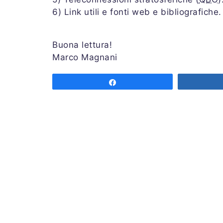
6) Link utili e fonti web e bibliografiche.
Buona lettura!
Marco Magnani
Share
Associazione MeteoNetwork OdV
Via Cascina Bianca 9/5