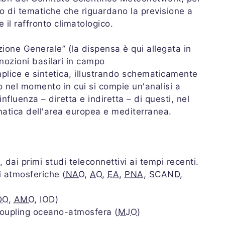
 di tematiche che riguardano la previsione a
 il raffronto climatologico.
zione Generale” (la dispensa è qui allegata in
 nozioni basilari in campo
plice e sintetica, illustrando schematicamente
o nel momento in cui si compie un'analisi a
influenza – diretta e indiretta – di questi, nel
imatica dell'area europea e mediterranea.
, dai primi studi teleconnettivi ai tempi recenti.
i atmosferiche (
NAO
,
AO
,
EA
,
PNA
,
SCAND
,
DO
,
AMO
,
IOD
)
 coupling oceano-atmosfera (
MJO
)
.