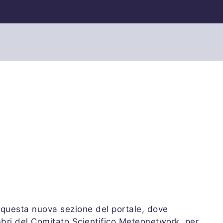
re questa nuova sezione del portale, dove
embri del Comitato Scientifico Meteonetwork, per