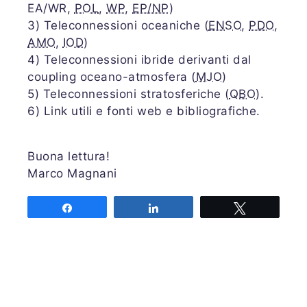
EA/WR,
POL
,
WP
,
EP/NP
)
3) Teleconnessioni oceaniche (
ENSO
,
PDO
,
AMO
,
IOD
)
4) Teleconnessioni ibride derivanti dal
coupling oceano-atmosfera (
MJO
)
5) Teleconnessioni stratosferiche (
QBO
).
6) Link utili e fonti web e bibliografiche.
Buona lettura!
Marco Magnani
Share
Share
Tweet