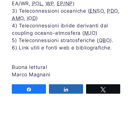
EA/WR,
POL
,
WP
,
EP/NP
)
3) Teleconnessioni oceaniche (
ENSO
,
PDO
,
AMO
,
IOD
)
4) Teleconnessioni ibride derivanti dal
coupling oceano-atmosfera (
MJO
)
5) Teleconnessioni stratosferiche (
QBO
).
6) Link utili e fonti web e bibliografiche.
Buona lettura!
Marco Magnani
Share
Share
Tweet