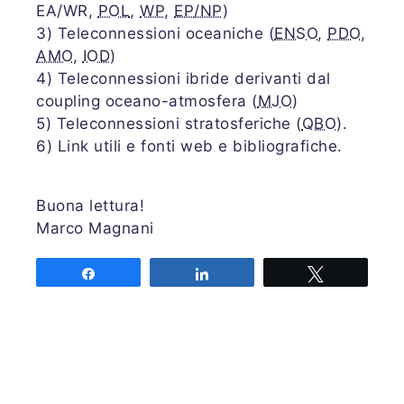
EA/WR,
POL
,
WP
,
EP/NP
)
3) Teleconnessioni oceaniche (
ENSO
,
PDO
,
AMO
,
IOD
)
4) Teleconnessioni ibride derivanti dal
coupling oceano-atmosfera (
MJO
)
5) Teleconnessioni stratosferiche (
QBO
).
6) Link utili e fonti web e bibliografiche.
Buona lettura!
Marco Magnani
Share
Share
Tweet