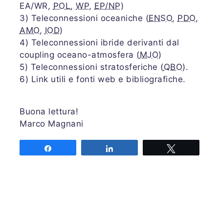
EA/WR,
POL
,
WP
,
EP/NP
)
3) Teleconnessioni oceaniche (
ENSO
,
PDO
,
AMO
,
IOD
)
4) Teleconnessioni ibride derivanti dal
coupling oceano-atmosfera (
MJO
)
5) Teleconnessioni stratosferiche (
QBO
).
6) Link utili e fonti web e bibliografiche.
Buona lettura!
Marco Magnani
Share
Share
Tweet