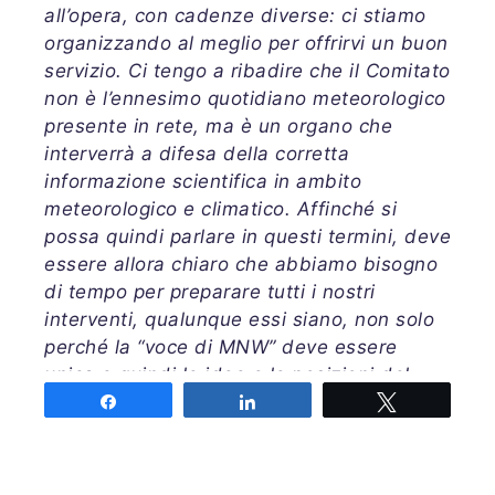
all’opera, con cadenze diverse: ci stiamo
organizzando al meglio per offrirvi un buon
servizio. Ci tengo a ribadire che il Comitato
non è l’ennesimo quotidiano meteorologico
presente in rete, ma è un organo che
interverrà a difesa della corretta
informazione scientifica in ambito
meteorologico e climatico. Affinché si
possa quindi parlare in questi termini, deve
essere allora chiaro che abbiamo bisogno
di tempo per preparare tutti i nostri
interventi, qualunque essi siano, non solo
perché la “voce di MNW” deve essere
unica e quindi le idee e le posizioni del
Comitato devono convergere verso un
Share
Share
Tweet
punto comune, ma anche perchè la mole di
lavoro che si nasconderà dietro ad ogni
intervento richiede tempo anche per