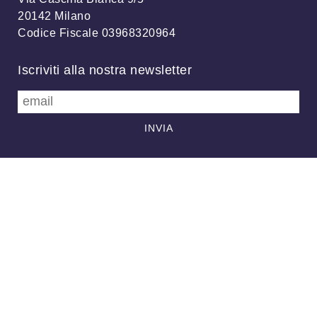
20142 Milano
Codice Fiscale 03968320964
Iscriviti alla nostra newsletter
info@meteonetwork.it
Follow us
/
FB
TW
Always looking at the sky
Associazione MeteoNetwork OdV - Via Cascina Bianca, 9/5 20142