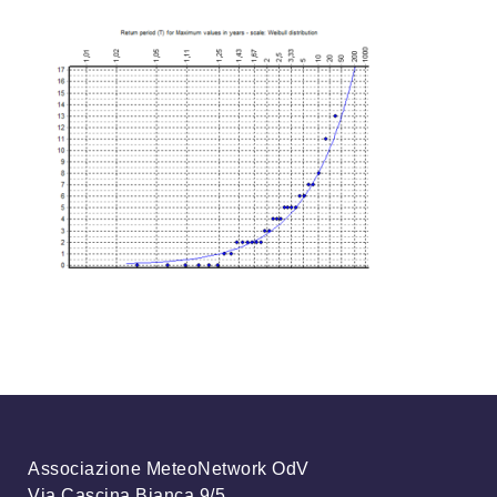
Associazione MeteoNetwork OdV
Via Cascina Bianca 9/5