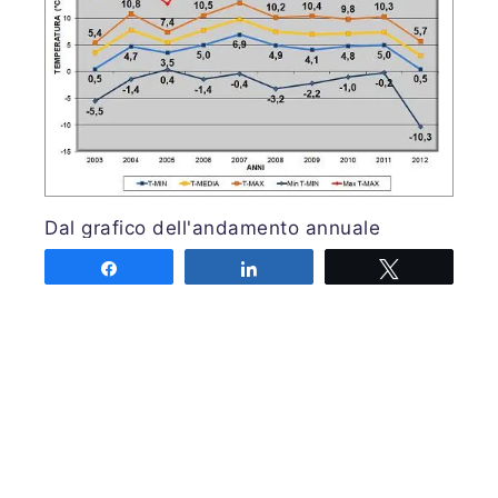
Dal grafico dell'andamento annuale
parametri possiamo vedere che Febbraio
Share
Share
Tweet
2012 è stato un mese con temperature
sottomedia nei confronti degli ultimi anni,
si evidenzia come il 2012 sia stato molto
simile nelle medie sia massime che minime
al 2003, mentre i due estremi massima e
minima registrano due storici per la
regione.