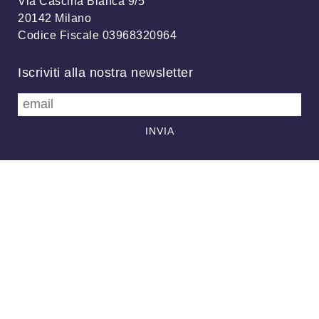
Via Cascina Bianca 9/5
20142 Milano
Codice Fiscale 03968320964
Iscriviti alla nostra newsletter
info@meteonetwork.it
Follow us
/
FB
TW
Always looking at the sky
Associazione MeteoNetwork OdV - Via Cascina Bianca, 9/5 20142