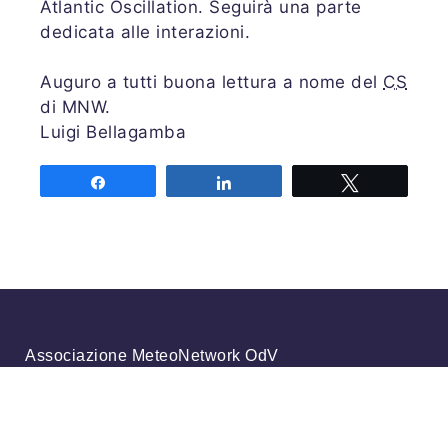
Atlantic Oscillation. Seguirà una parte
dedicata alle interazioni.
Auguro a tutti buona lettura a nome del
CS
di MNW.
Luigi Bellagamba
Share
Share
Tweet
Associazione MeteoNetwork OdV
Via Cascina Bianca 9/5
20142 Milano
Codice Fiscale 03968320964