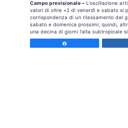
Campo previsionale –
L’oscillazione art
valori di oltre +2 di venerdì e sabato si 
corrispondenza di un rilassamento del g
sabato e domenica prossimi; quindi, altre
una decina di giorni l’alta subtropicale
secondo un copione ben rappresentato ne
Share
separazione tra questa figura anticiclon
a battere i territori su cui avvengono i m
l’Ovest Atlantico.
Quindi, in una prospettiva di lungo termi
dell’indice, ed il pattern atteso in Euro
Restano tuttavia da controllare le media
prima di esporsi sul tempo dell’ultima 
Share