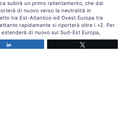
ica subirà un primo rallentamento, che dai
porterà di nuovo verso la neutralità in
etto tra Est-Atlantico ed Ovest Europa tra
ttanto rapidamente si riporterà oltre i +2. Per
 si estenderà di nuovo sul Sud-Est Europa,
gli ultimi tempi; permarrà tuttavia la
Share
Tweet
ica e quella azzorriana, che invece è destinata
aggiori forcing atlantici, cioè la zona RM e
ne si ripresenterà una fase di negatività
pa, a mio avviso, sarà un
EUL
(EUropean Low).
ne degli assi della figura di anomalia barica
settimana di Novembre/inizio Dicembre.
Share
Tweet