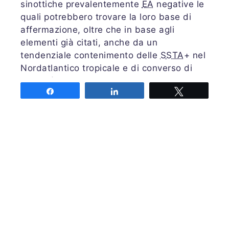
sinottiche prevalentemente
EA
negative le
quali potrebbero trovare la loro base di
affermazione, oltre che in base agli
elementi già citati, anche da un
tendenziale contenimento delle
SSTA
+ nel
Nordatlantico tropicale e di converso di
anomalìe negative diffuse nel
Share
Share
Tweet
Nordatlantico ma non nell'area
maggiormente deputata ad identificare il
gradiente favorevole all'
EA
+ ovvero le
SSTA- ad ovest rispetto al Regno Unito.
Questo elemento di rottura sembrerebbe
essere rafforzato da una situazione
primaverile dei ghiacci artici molto
particolare: a fronte di uno stato generale
piuttosto catastrofico, le uniche zone in
condizioni meno peggiori e con un leggero
surplus sono proprio quelle che