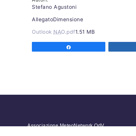
Stefano Agustoni
AllegatoDimensione
Outlook
NAO
.pdf
1.51 MB
Share
Associazione MeteoNetwork OdV
Via Cascina Bianca 9/5