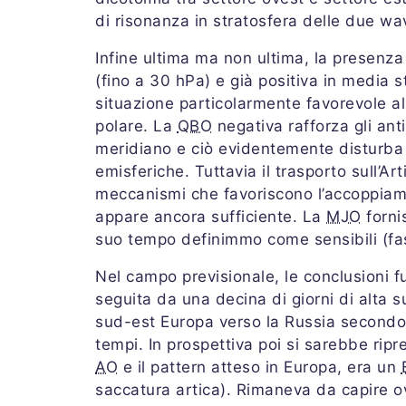
di risonanza in stratosfera delle due wa
Infine ultima ma non ultima, la presenza
(fino a 30 hPa) e già positiva in media 
situazione particolarmente favorevole al
polare. La
QBO
negativa rafforza gli anti
meridiano e ciò evidentemente disturba l
emisferiche. Tuttavia il trasporto sull’A
meccanismi che favoriscono l’accoppiame
appare ancora sufficiente. La
MJO
fornis
suo tempo definimmo come sensibili (fas
Nel campo previsionale, le conclusioni 
seguita da una decina di giorni di alta 
sud-est Europa verso la Russia secondo 
tempi. In prospettiva poi si sarebbe ripr
AO
e il pattern atteso in Europa, era un
saccatura artica). Rimaneva da capire ov