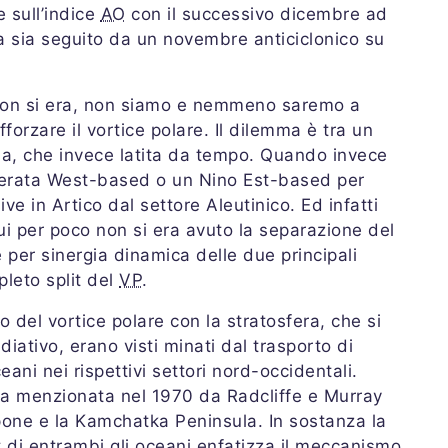
 sull’indice
AO
con il successivo dicembre ad
 sia seguito da un novembre anticiclonico su
 non si era, non siamo e nemmeno saremo a
forzare il vortice polare. Il dilemma è tra un
, che invece latita da tempo. Quando invece
erata West-based o un Nino Est-based per
ive in Artico dal settore Aleutinico. Ed infatti
ui per poco non si era avuto la separazione del
e per sinergia dinamica delle due principali
pleto split del
VP
.
o del vortice polare con la stratosfera, che si
diativo, erano visti minati dal trasporto di
eani nei rispettivi settori nord-occidentali.
ea menzionata nel 1970 da Radcliffe e Murray
appone e la Kamchatka Peninsula. In sostanza la
t di entrambi gli oceani enfatizza il meccanismo