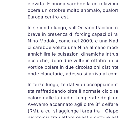
elevata. E buona sarebbe la correlazione
opera un ottobre molto anomalo, qualora
Europa centro-est.
In secondo luogo, sull’Oceano Pacifico
breve in presenza di forcing capaci di raf
Nino Modoki, come nel 2009, e una Nada
ci sarebbe voluta una Nina almeno mod
annichilire le pulsazioni dinamiche intrus
ecco che, dopo due volte in ottobre in c
vortice polare in due circolazioni distint
onde planetarie, adesso si arriva al com
In terzo luogo, tentativi di accoppiament
sta raffreddando oltre il normale ciclo ra
calore dalle latitudini temperate degli oc
Avevamo accennato agli oltre 3° dell’ar
(RM), a cui si aggiunge l’area tra il Gi
dicotomia tra settore ovest e settore es