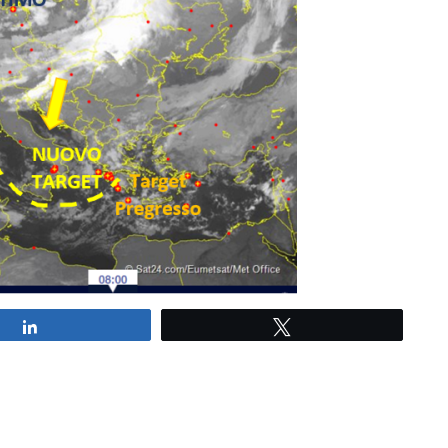
Share
Tweet
ica entra come una lama nel vortice polare,
 Il vortice polare è diviso in due circolazioni