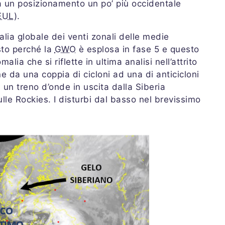
a un posizionamento un po’ più occidentale
EUL
).
alia globale dei venti zonali delle medie
sto perché la
GWO
è esplosa in fase 5 e questo
lia che si riflette in ultima analisi nell’attrito
ne da una coppia di cicloni ad una di anticicloni
d un treno d’onde in uscita dalla Siberia
lle Rockies. I disturbi dal basso nel brevissimo