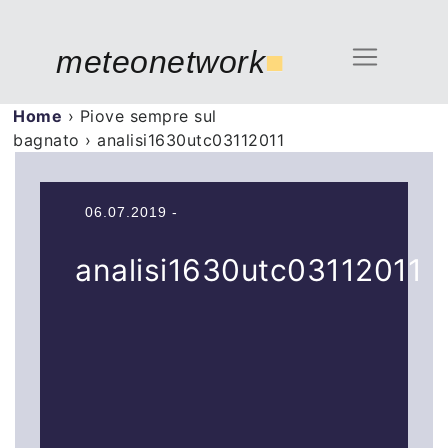
meteonetwork
■
Home
›
Piove sempre sul
bagnato
›
analisi1630utc03112011
06.07.2019 -
analisi1630utc03112011