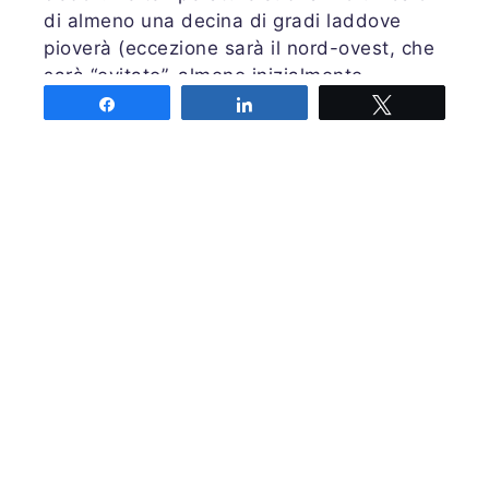
di almeno una decina di gradi laddove
pioverà (eccezione sarà il nord-ovest, che
sarà “evitato”, almeno inizialmente,
dall'aria fredda). La neve sarà possibile
Share
Share
Tweet
fino a 1500 m soprattutto sulle Alpi
orientali.