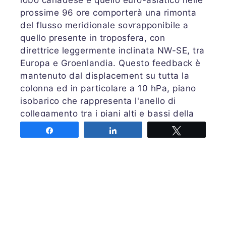
prossime 96 ore comporterà una rimonta
del flusso meridionale sovrapponibile a
quello presente in troposfera, con
direttrice leggermente inclinata NW-SE, tra
Europa e Groenlandia. Questo feedback è
mantenuto dal displacement su tutta la
colonna ed in particolare a 10 hPa, piano
isobarico che rappresenta l'anello di
collegamento tra i piani alti e bassi della
colonna stratosferica. Da notare anche una
Share
Share
Tweet
particolarità visibile scorrendo le mappe di
previsione del dipartimento di Physics of
the Middle Atmosphere (FU Berlin): prima
del disassamento sul Canada, la forte
ovalizzazione produrrà una leggera
bilobazione del
VPS
. Questa sequenza
avrà riflessi istantanei in troposfera