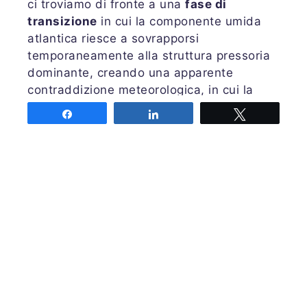
ci troviamo di fronte a una
fase di
transizione
in cui la componente umida
atlantica riesce a sovrapporsi
temporaneamente alla struttura pressoria
dominante, creando una apparente
contraddizione meteorologica, in cui la
pioggia cade nonostante un contesto
Share
Share
Tweet
barico di fondo ancora tecnicamente
elevato.
Autore: Roberto Pinna
Share
Share
Tweet