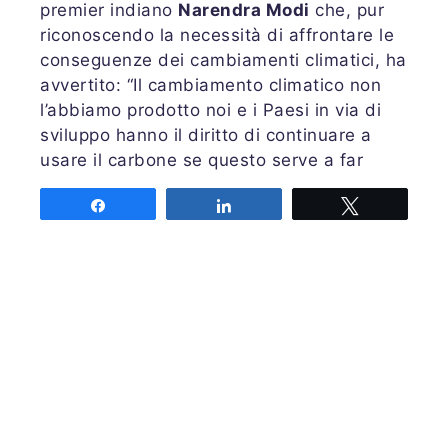
premier indiano
Narendra Modi
che, pur
riconoscendo la necessità di affrontare le
conseguenze dei cambiamenti climatici, ha
avvertito: “Il cambiamento climatico non
l’abbiamo prodotto noi e i Paesi in via di
sviluppo hanno il diritto di continuare a
usare il carbone se questo serve a far
crescere le loro economie”. Una ragione
Share
Share
Tweet
discutibile, ma pur sempre una ragione.
L’
11 dicembre
, giorno di chiusura dei lavori
e le conclusioni.
Luca Angelini
Share
Share
Tweet